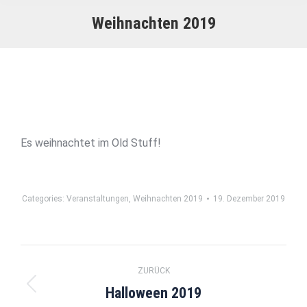
Weihnachten 2019
Es weihnachtet im Old Stuff!
Categories:
Veranstaltungen
,
Weihnachten 2019
19. Dezember 2019
Album-
ZURÜCK
Navigation
Halloween 2019
Vorheriges